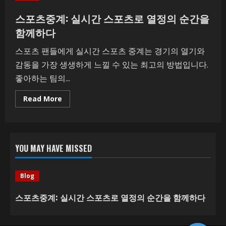
스포츠중계: 실시간 스포츠로 열정의 순간을
함께하다
스포츠 팬들에게 실시간 스포츠 중계는 경기의 열기와
감동을 가장 생생하게 느낄 수 있는 최고의 방법입니다.
좋아하는 팀의...
Read
Read More
more
about
스
포
츠
중
YOU MAY HAVE MISSED
계:
실
시
간
스
Blog
포
츠
스포츠중계: 실시간 스포츠로 열정의 순간을 함께하다
로
열
정
의
순